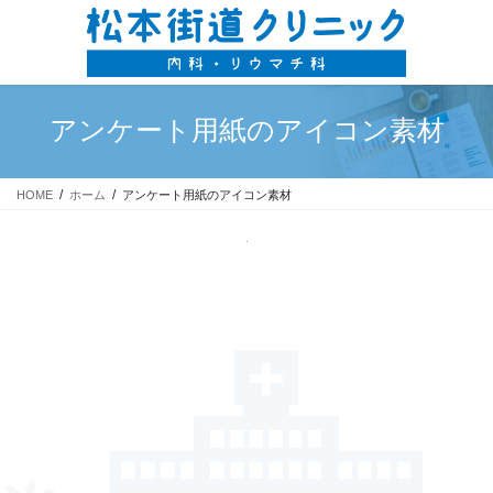
コ
ナ
ン
ビ
テ
ゲ
ン
ー
ツ
シ
アンケート用紙のアイコン素材
に
ョ
移
ン
動
に
移
HOME
ホーム
アンケート用紙のアイコン素材
動