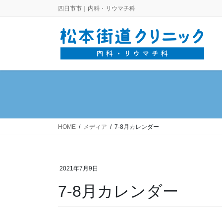
コ
ナ
四日市市｜内科・リウマチ科
ン
ビ
テ
ゲ
ン
ー
ツ
シ
に
ョ
移
ン
動
に
移
動
HOME
メディア
7-8月カレンダー
2021年7月9日
7-8月カレンダー