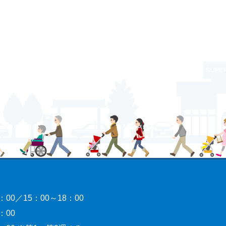
00／15：00～18：00
00